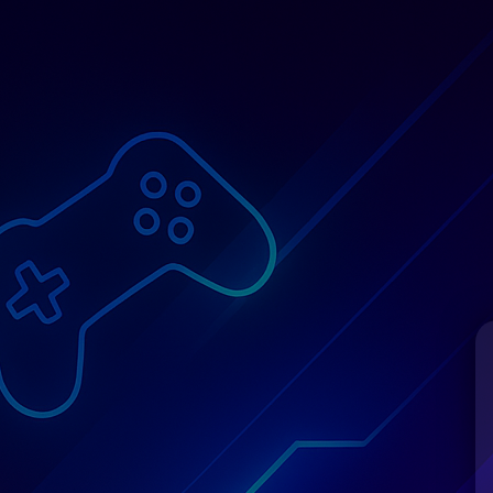
M
E
n
t
r
a
d
a
s